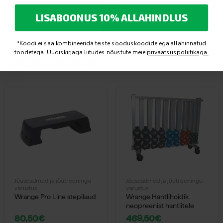
LISABOONUS 10% ALLAHINDLUS
*Koodi ei saa kombineerida teiste sooduskoodide ega allahinnatud
toodetega. Uudiskirjaga liitudes nõustute meie
privaatsuspoliitikaga.
Seotud tooted
Jõuseadmed ja jõutreeningu
Jõuseadmed ja jõutreeningu
varustus
varustus
Wrange Pro Line stepilaud
Wrange Hantlihoidik
neopreenist hantlitele
80,50
€
469,50
€