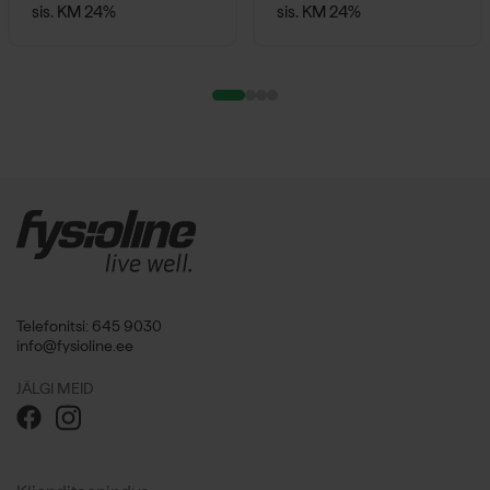
sis. KM 24%
sis. KM 24%
Telefonitsi: 645 9030
info@fysioline.ee
JÄLGI MEID