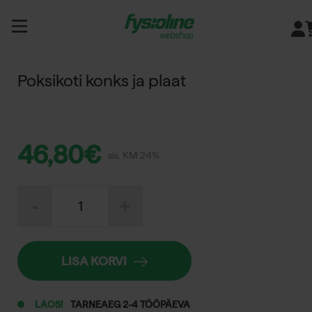
Siirry
sisältöön
Poksikoti konks ja plaat
46,80
€
sis. KM 24%
Poksikoti
-
+
konks
ja
plaat
kogus
LISA KORVI
LAOS!
TARNEAEG 2-4 TÖÖPÄEVA