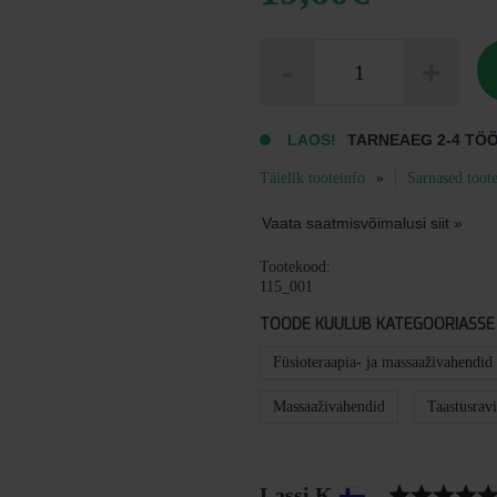
Fysioline
-
+
Vita
Lotion
1L
kogus
LAOS!
TARNEAEG 2-4 TÖ
Täielik tooteinfo
Sarnased toot
Vaata saatmisvõimalusi siit »
Tootekood:
115_001
TOODE KUULUB KATEGOORIASSE
Füsioteraapia- ja massaaživahendid
Massaaživahendid
Taastusravi
Tunnustus
Autor:
Lassi K