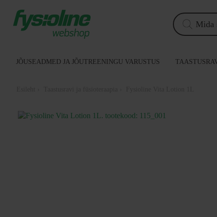
Siirry
sisältöön
Products
search
JÕUSEADMED JA JÕUTREENINGU VARUSTUS
TAASTUSRAV
Esileht
›
Taastusravi ja füsioteraapia
› Fysioline Vita Lotion 1L