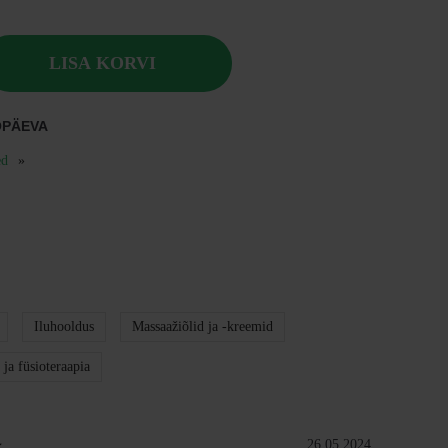
LISA KORVI
ÖPÄEVA
ed
Iluhooldus
Massaažiõlid ja -kreemid
 ja füsioteraapia
Hinnang: 5.0 kokku 5 tärnist
Kuupäev:
26.05.2024