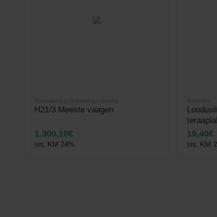
Jõuseadmed ja jõutreeningu varustus
Iluhooldus
H21/3 Meeste vaagen
Loodusli
teraapia
1.300,10
€
19,40
€
sis. KM 24%
sis. KM 