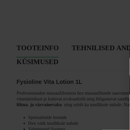
TOOTEINFO
TEHNILISED AN
KÜSIMUSED
Fysioline Vita Lotion 1L
Professionaalne massaažilosioon hea massaažitunde saavutamise
vitamiinirikast ja kaitsvat avokaadoõli ning lõõgastavat sandl
lõhna- ja värvainevaba
ning sobib ka tundlikule nahale. Na
Spetsialistide lemmik
Hea valik tundlikule nahale
Valmistatud Soomes