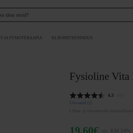
I JA FÜSIOTERAAPIA
KLIENDITEENINDUS
Fysioline Vita
Keskmine h
4.3
(
hääled:
11
)
Ülevaated (
2
)
Lõhna- ja värvainevaba massaažilosio
19,60
€
sis. KM 24%