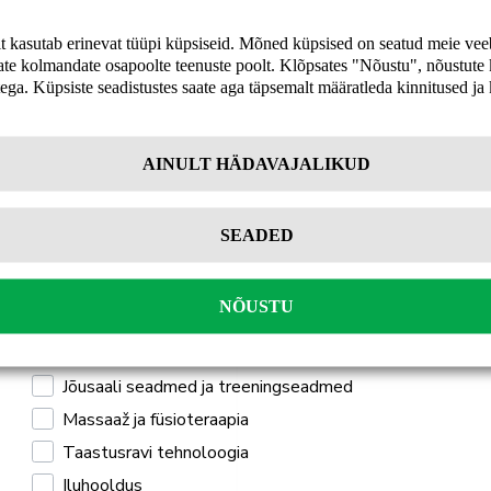
Uudiskirja tellijana saate jooksvat teavet ja
it kasutab erinevat tüüpi küpsiseid. Mõned küpsised on seatud meie veeb
pakkumisi teid huvitavate küsimuste kohta
ate kolmandate osapoolte teenuste poolt. Klõpsates "Nõustu", nõustute k
ning 10% allahindlust oma esimeselt veebipoe
ega. Küpsiste seadistustes saate aga täpsemalt määratleda kinnitused ja
tellimuselt.
AINULT HÄDAVAJALIKUD
-20%
Tellin
SEADED
Isiklikuks kasutamiseks
Professionaalseks kasutamiseks
NÕUSTU
Mulle pakub huvi
Jõusaali seadmed ja treeningseadmed
Massaaž ja füsioteraapia
Taastusravi tehnoloogia
Iluhooldus