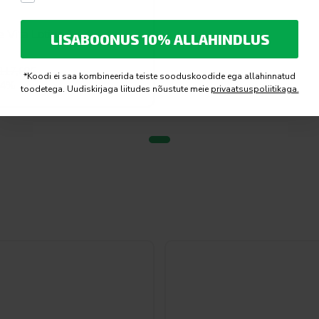
e Vita Lotion 1L X6
LISABOONUS 10% ALLAHINDLUS
117,60
€
*Koodi ei saa kombineerida teiste sooduskoodide ega allahinnatud
t
24%
toodetega. Uudiskirjaga liitudes nõustute meie
privaatsuspoliitikaga.
.