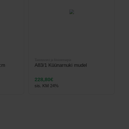
Taastusravi ja füsioteraapia
Il
 cm
A83/1 Küünarnuki mudel
V
5
228,80
€
2
sis. KM 24%
s