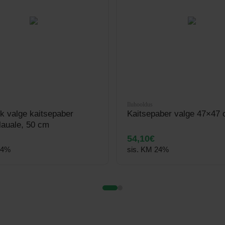
Iluhooldus
k valge kaitsepaber
Kaitsepaber valge 47×47
lauale, 50 cm
54,10
€
24%
sis. KM 24%