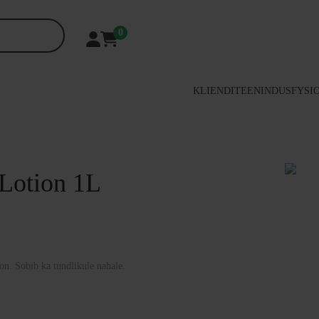
0
KLIENDITEENINDUS
FYSI
 Lotion 1L
innang:
on. Sobib ka tundlikule nahale.